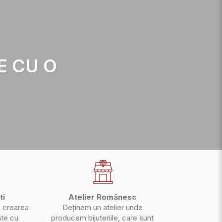
E CU O
ti
Atelier Românesc
n crearea
Deținem un atelier unde
rate cu
producem bijuteriile, care sunt