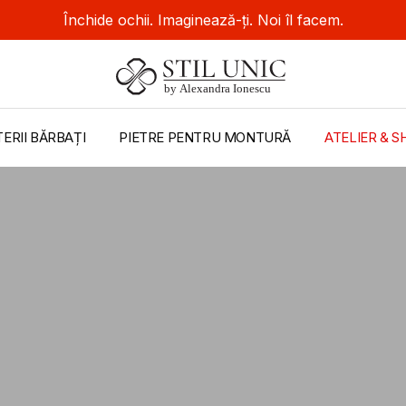
Închide ochii. Imaginează-ți. Noi îl facem.
TERII BĂRBAȚI
PIETRE PENTRU MONTURĂ
ATELIER &