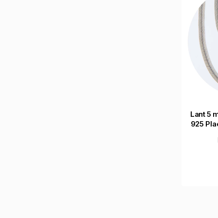
Lant 5 
925 Pla