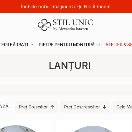
Închide ochii. Imaginează-ți. Noi îl facem.
TERII BĂRBAȚI
PIETRE PENTRU MONTURĂ
ATELIER &
LANȚURI
AZĂ:
Preț Crescător
Preț Descrescător
Cele Ma