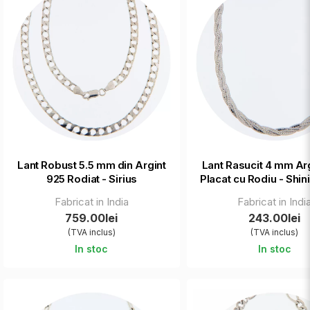
Lant Robust 5.5 mm din Argint
Lant Rasucit 4 mm Ar
925 Rodiat - Sirius
Placat cu Rodiu - Shin
Fabricat in India
Fabricat in Indi
759.00lei
243.00lei
(TVA inclus)
(TVA inclus)
In stoc
In stoc