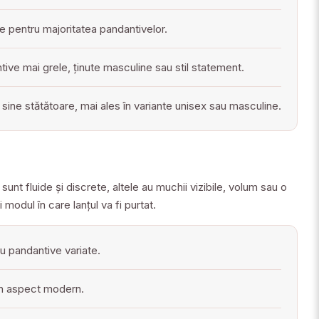
ite pentru majoritatea pandantivelor.
ve mai grele, ținute masculine sau stil statement.
 sine stătătoare, mai ales în variante unisex sau masculine.
nt fluide și discrete, altele au muchii vizibile, volum sau o
modul în care lanțul va fi purtat.
cu pandantive variate.
un aspect modern.