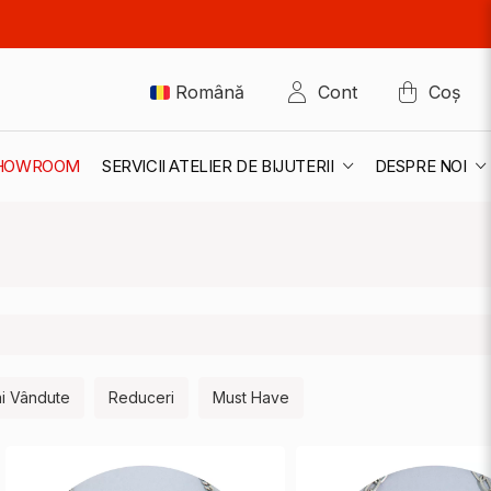
Română
Cont
Coș
 SHOWROOM
SERVICII ATELIER DE BIJUTERII
DESPRE NOI
i Vândute
Reduceri
Must Have