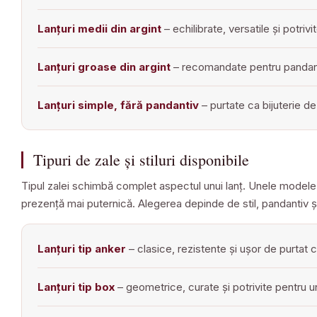
Lanțuri medii din argint
– echilibrate, versatile și potriv
Lanțuri groase din argint
– recomandate pentru pandanti
Lanțuri simple, fără pandantiv
– purtate ca bijuterie de
Tipuri de zale și stiluri disponibile
Tipul zalei schimbă complet aspectul unui lanț. Unele modele su
prezență mai puternică. Alegerea depinde de stil, pandantiv și 
Lanțuri tip anker
– clasice, rezistente și ușor de purtat 
Lanțuri tip box
– geometrice, curate și potrivite pentru 