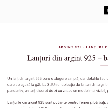
ARGINT 925 · LANȚURI 
Lanțuri din argint 925 – b
Un lanț din argint 925 pare o alegere simplă, dar detaliile fac di
care se așază la gât. La StilUnic, colecția de lanțuri din argint
pandantiv, un lanț discret de zi cu zi sau un model mai vizibil,
Lanțurile din argint 925 sunt potrivite pentru femei și bărbați,