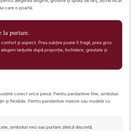
entru alegerea lungimii, grosimii și tipului de lanț, astfel încât
lui care o poartă.
 la purtare.
ă, confort și aspect. Prea subțire poate fi fragil, prea gros
 alegem lanțurile după proporție, închidere, greutate și
 susține corect orice piesă. Pentru pandantive fine, simboluri
iri și flexibile. Pentru pandantive masive sau modele cu
ate, simboluri mici sau purtare zilnică discretă.