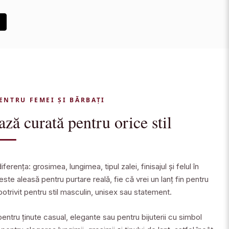
1
PENTRU FEMEI ȘI BĂRBAȚI
ază curată pentru orice stil
ferența: grosimea, lungimea, tipul zalei, finisajul și felul în
 este aleasă pentru purtare reală, fie că vrei un lanț fin pentru
 potrivit pentru stil masculin, unisex sau statement.
 pentru ținute casual, elegante sau pentru bijuterii cu simbol