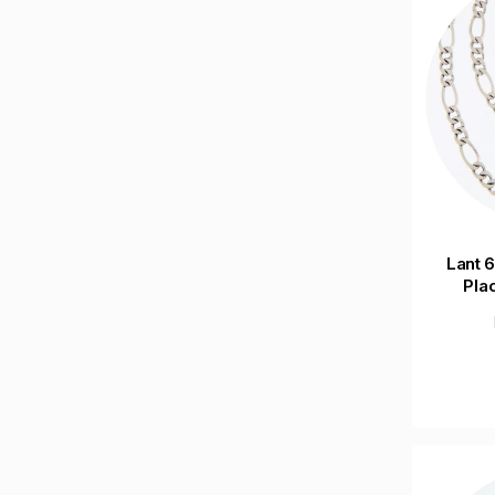
Lant 
Plac