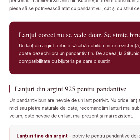
personal. În atelierul StilUnic din București oferim consultanță p
piesa să se potrivească atât cu pandantivul, cât și cu stilul ce
Lanțul corect nu se vede doar. Se simte bine
Un lanț din argint trebuie să aibă echilibru între rezistenț
poate dezechilibra un pandantiv fin. De aceea, la StilUnic
compatibilitate cu bijuteria pe care o susțin.
Lanțuri din argint 925 pentru pandantive
Un pandantiv bun are nevoie de un lanț potrivit. Nu orice lanț
mici sau pietre naturale delicate, recomandăm lanțuri mai subț
volum, este nevoie de un lanț mai prezent și mai rezistent.
Lanțuri fine din argint
– potrivite pentru pandantive delic