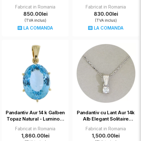
Stralucitor
Incorporata - Eleganta
Fabricat in Romania
Fabricat in Romania
Pura
850.00lei
830.00lei
(TVA inclus)
(TVA inclus)
LA COMANDA
LA COMANDA
Pandantiv Aur 14 k Galben
Pandantiv cu Lant Aur 14k
Topaz Natural - Luminos,
Alb Elegant Solitaire
Rafinat
Diamante Naturale -
Fabricat in Romania
Fabricat in Romania
Amalia
1,860.00lei
1,500.00lei