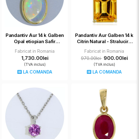
Pandantiv Aur 14 k Galben
Pandantiv Aur Galben 14 k
Opal etiopian Safir
Citrin Natural - Stralucire
Albastru - Mistic,
Solara
Fabricat in Romania
Fabricat in Romania
Fascinant
1,730.00lei
900.00lei
970.00lei
(TVA inclus)
(TVA inclus)
LA COMANDA
LA COMANDA