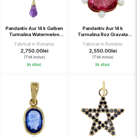
Pandantiv Aur 14 k Galben
Pandantiv Aur 14 k
Turmalina Watermelon
Turmalina Roz Gravata
Gravata Manual Ametist
Manual Perle de Cultura
Fabricat in Romania
Fabricat in Romania
Naturale - Creativitate si
Naturale - Rafinament si
2,750.00lei
2,550.00lei
Armonie
Puritate
(TVA inclus)
(TVA inclus)
In stoc
In stoc