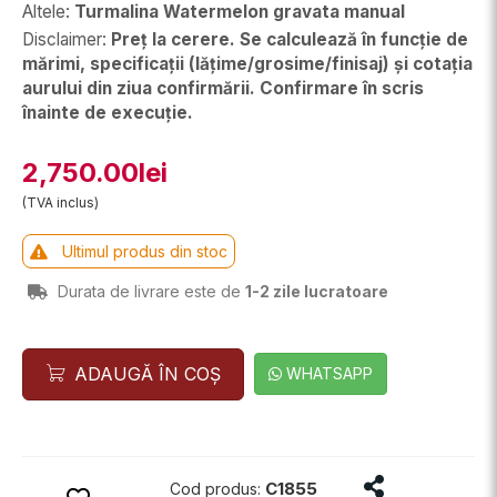
Altele
:
Turmalina Watermelon gravata manual
Disclaimer
:
Preț la cerere. Se calculează în funcție de
mărimi, specificații (lățime/grosime/finisaj) și cotația
aurului din ziua confirmării. Confirmare în scris
înainte de execuție.
2,750.00lei
(TVA inclus)
Ultimul produs din stoc
Durata de livrare este de
1-2 zile lucratoare
ADAUGĂ ÎN COȘ
WHATSAPP
Distribuie prod
C1855
Cod produs: