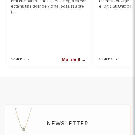
ntru cumpărarea de bijuterii, alegerea cor
telier: autorizație 
ectă nu ține doar de vitrină, poză sau pre
e. Ghid StilUnic pent
ț.…
Mai mult →
23 Jun 2026
22 Jun 2026
NEWSLETTER