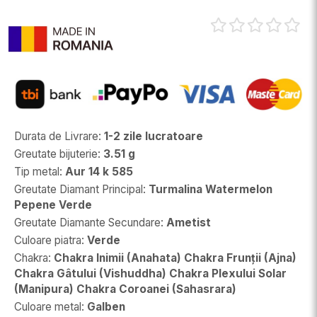
Durata de Livrare
:
1-2 zile lucratoare
Greutate bijuterie
:
3.51 g
Tip metal
:
Aur 14 k 585
Greutate Diamant Principal
:
Turmalina Watermelon
Pepene Verde
Greutate Diamante Secundare
:
Ametist
Culoare piatra
:
Verde
Chakra
:
Chakra Inimii (Anahata) Chakra Frunții (Ajna)
Chakra Gâtului (Vishuddha) Chakra Plexului Solar
(Manipura) Chakra Coroanei (Sahasrara)
Culoare metal
:
Galben