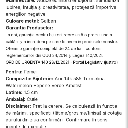
Manifestare:
Aduce echilibru emoțional, stimulează
iubirea, intuiția și creativitatea, protejează împotriva
energiilor negative.
Culoare metal:
Galben
Garantia Produselor:
La noi, garanția pentru bijuterii reprezintă o promisiune a
calității și a încrederii pe care le avem în produsele noastre.
Oferim o garanție completă de 24 de luni, conform
reglementărilor din OUG 34/2014 și Legea 140/2021.
ORD DE URGENTA 140 28/12/2021 - Portal Legislativ (just.ro)
Pentru:
Femei
Compozitie Bijuterie:
Aur 14k 585 Turmalina
Watermelon Pepene Verde Ametist
Latime:
1.5 cm
Ambalaj:
Cutie
Disclaimer:
Preț la cerere. Se calculează în funcție
de mărimi, specificații (lățime/grosime/finisaj) și cotația
aurului din ziua confirmării. Confirmare în scris
înainte de execuție.