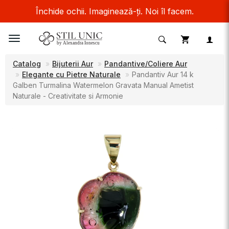
Închide ochii. Imaginează-ți. Noi îl facem.
Toggle
navigation
Catalog
Bijuterii Aur
Pandantive/Coliere Aur
Elegante cu Pietre Naturale
Pandantiv Aur 14 k
Galben Turmalina Watermelon Gravata Manual Ametist
Naturale - Creativitate si Armonie