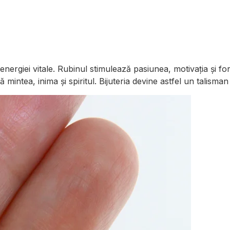
a energiei vitale. Rubinul stimulează pasiunea, motivația și fo
intea, inima și spiritul. Bijuteria devine astfel un talisman a