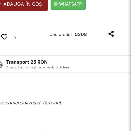
ADAUGĂ ÎN COȘ
WHATSAPP
Distribui
0308
Cod produs:
0
Transport 25 RON
Comandă
azi
și pregătim comanda ta de
luni
 se comercializează fără lanț.