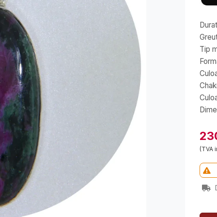
Durat
Greut
Tip m
Forma
Culoa
Chak
Culo
Dimen
23
(TVA i