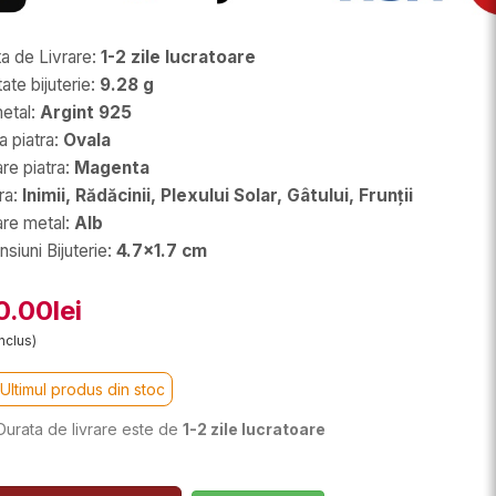
a de Livrare
:
1-2 zile lucratoare
ate bijuterie
:
9.28 g
etal
:
Argint 925
 piatra
:
Ovala
re piatra
:
Magenta
ra
:
Inimii, Rădăcinii, Plexului Solar, Gâtului, Frunții
are metal
:
Alb
siuni Bijuterie
:
4.7x1.7 cm
0.00lei
nclus)
Ultimul produs din stoc
Durata de livrare este de
1-2 zile lucratoare