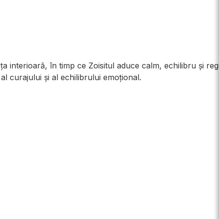
rța interioară, în timp ce Zoisitul aduce calm, echilibru și re
l curajului și al echilibrului emoțional.