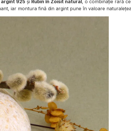
n
argint 925
și
Rubin în Zoisit natural
, o combinație rară ce
nt, iar montura fină din argint pune în valoare naturalețea ș