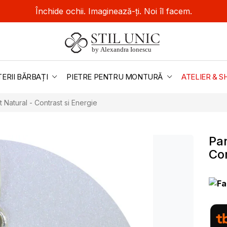
Închide ochii. Imaginează-ți. Noi îl facem.
TERII BĂRBAȚI
PIETRE PENTRU MONTURĂ
ATELIER &
t Natural - Contrast si Energie
Pan
Con