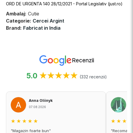
ORD DE URGENTA 140 28/12/2021 - Portal Legislativ (just.ro)
Ambalaj:
Cutie
Categorie:
Cercei Argint
Brand:
Fabricat in India
Recenzii
5.0
★★★★★
(332 recenzii)
Anna Oliinyk
A
07.08.2026
06
★★★★★
★★★
"Magazin foarte bun"
"Recomand c