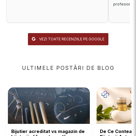
profesional
VEZI TOATE RECENZIILE PE GOOGLE
ULTIMELE POSTĂRI DE BLOG
Bijutier acreditat vs magazin de
De Ce Contează