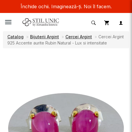
Închide ochii. Imaginează-ți. Noi îl facem.
Toggle
navigation
Catalog
Bijuterii Argint
Cercei Argint
Cercei Argint
925 Accente aurite Rubin Natural - Lux si intensitate