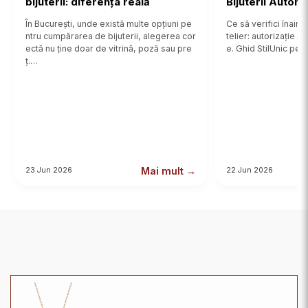
bijuterii: diferența reală
Bijuterii Autor
În București, unde există multe opțiuni pe
Ce să verifici înainte
ntru cumpărarea de bijuterii, alegerea cor
telier: autorizație 
ectă nu ține doar de vitrină, poză sau pre
e. Ghid StilUnic pent
ț.…
Mai mult →
23 Jun 2026
22 Jun 2026