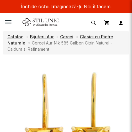
Închide ochii. Imaginează-ți. Noi îl facem.
Toggle
navigation
Catalog
Bijuterii Aur
Cercei
Clasici cu Pietre
Naturale
Cercei Aur 14k 585 Galben Citrin Natural -
Caldura si Rafinament