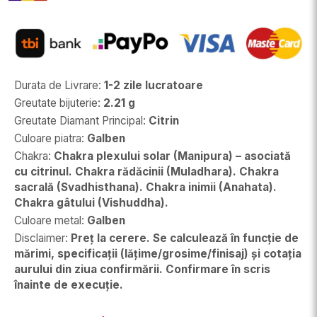
Durata de Livrare
:
1-2 zile lucratoare
Greutate bijuterie
:
2.21 g
Greutate Diamant Principal
:
Citrin
Culoare piatra
:
Galben
Chakra
:
Chakra plexului solar (Manipura) – asociată
cu citrinul. Chakra rădăcinii (Muladhara). Chakra
sacrală (Svadhisthana). Chakra inimii (Anahata).
Chakra gâtului (Vishuddha).
Culoare metal
:
Galben
Disclaimer
:
Preț la cerere. Se calculează în funcție de
mărimi, specificații (lățime/grosime/finisaj) și cotația
aurului din ziua confirmării. Confirmare în scris
înainte de execuție.