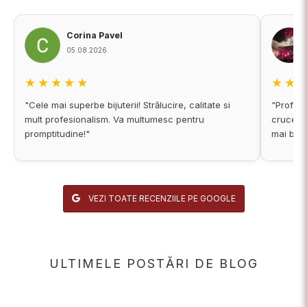
Corina Pavel
05.08.2026
★★★★★
★★
"Cele mai superbe bijuterii! Strălucire, calitate si
"Profess
mult profesionalism. Va multumesc pentru
cruce du
promptitudine!"
mai bine
VEZI TOATE RECENZIILE PE GOOGLE
ULTIMELE POSTĂRI DE BLOG