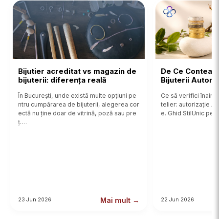
Bijutier acreditat vs magazin de
De Ce Contează
bijuterii: diferența reală
Bijuterii Autor
În București, unde există multe opțiuni pe
Ce să verifici înainte
ntru cumpărarea de bijuterii, alegerea cor
telier: autorizație 
ectă nu ține doar de vitrină, poză sau pre
e. Ghid StilUnic pent
ț.…
Mai mult →
23 Jun 2026
22 Jun 2026