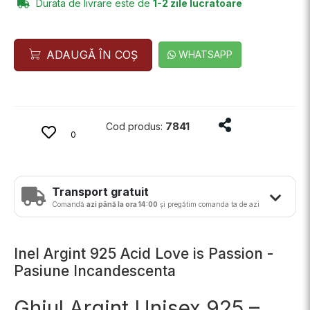
Durata de livrare este de
1-2 zile lucratoare
ADAUGĂ ÎN COȘ
WHATSAPP
Distribuie produs
7841
Cod produs:
0
Transport gratuit
Comandă
azi până la ora 14:00
și pregătim comanda ta de azi
Inel Argint 925 Acid Love is Passion -
Pasiune Incandescenta
Ghiul Argint Unisex 925 –