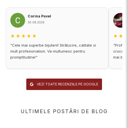
Corina Pavel
05.08.2026
★★★★★
★★
"Cele mai superbe bijuterii! Strălucire, calitate si
"Profess
mult profesionalism. Va multumesc pentru
cruce du
promptitudine!"
mai bine
VEZI TOATE RECENZIILE PE GOOGLE
ULTIMELE POSTĂRI DE BLOG