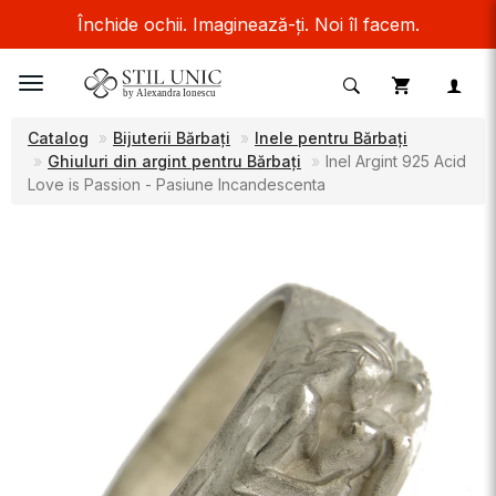
Închide ochii. Imaginează-ți. Noi îl facem.
Toggle
navigation
Catalog
Bijuterii Bărbați
Inele pentru Bărbați
Ghiuluri din argint pentru Bărbați
Inel Argint 925 Acid
Love is Passion - Pasiune Incandescenta