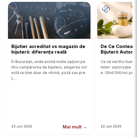
Bijutier acreditat vs magazin de
De Ce Contează
bijuterii: diferența reală
Bijuterii Autor
În București, unde există multe opțiuni pe
Ce să verifici înainte
ntru cumpărarea de bijuterii, alegerea cor
telier: autorizație 
ectă nu ține doar de vitrină, poză sau pre
e. Ghid StilUnic pent
ț.…
Mai mult →
23 Jun 2026
22 Jun 2026