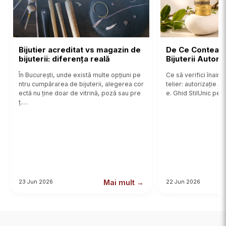
Bijutier acreditat vs magazin de
De Ce Contează
bijuterii: diferența reală
Bijuterii Autor
În București, unde există multe opțiuni pe
Ce să verifici înainte
ntru cumpărarea de bijuterii, alegerea cor
telier: autorizație 
ectă nu ține doar de vitrină, poză sau pre
e. Ghid StilUnic pent
ț.…
Mai mult →
23 Jun 2026
22 Jun 2026