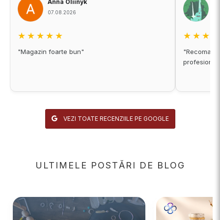
Anna Oliinyk
A
07.08.2026
06
★★★★★
★★★
"Magazin foarte bun"
"Recomand c
profesional
VEZI TOATE RECENZIILE PE GOOGLE
ULTIMELE POSTĂRI DE BLOG