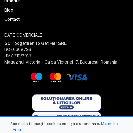
Branduri
Blog
Contact
DATE COMERCIALE
SC Toogether To Get Her SRL
RO40308736
J15/1719/2018
Magazinul Victoria - Calea Victoriei 17, Bucuresti, Romania
Acest site folosește cookies esențiale și opționale.
Mai multe
detalii