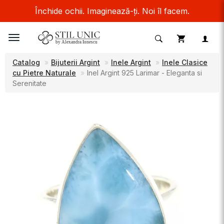
Închide ochii. Imaginează-ți. Noi îl facem.
Toggle
navigation
Catalog
Bijuterii Argint
Inele Argint
Inele Clasice
cu Pietre Naturale
Inel Argint 925 Larimar - Eleganta si
Serenitate