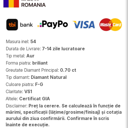
Masura inel
:
54
Durata de Livrare
:
7-14 zile lucratoare
Tip metal
:
Aur
Forma piatra
:
briliant
Greutate Diamant Principal
:
0.70 ct
Tip diamant
:
Diamant Natural
Culoare piatra
:
F-G
Claritate
:
VS1
Altele
:
Certificat GIA
Disclaimer
:
Preț la cerere. Se calculează în funcție de
mărimi, specificații (lățime/grosime/finisaj) și cotația
aurului din ziua confirmării. Confirmare în scris
înainte de execuție.