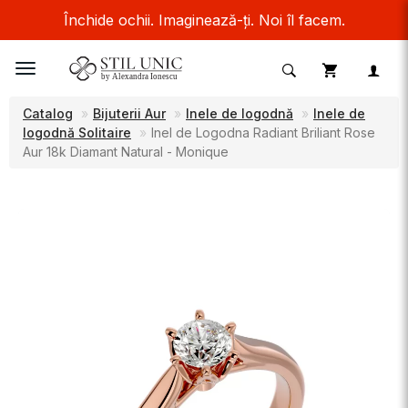
Închide ochii. Imaginează-ți. Noi îl facem.
Toggle
navigation
Catalog
Bijuterii Aur
Inele de logodnă
Inele de
logodnă Solitaire
Inel de Logodna Radiant Briliant Rose
Aur 18k Diamant Natural - Monique