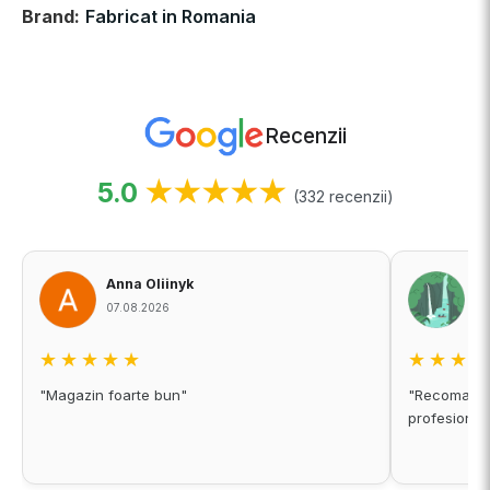
Brand:
Fabricat in Romania
Recenzii
5.0
★★★★★
(332 recenzii)
Anna Oliinyk
A
07.08.2026
06
★★★★★
★★★
"Magazin foarte bun"
"Recomand c
profesional