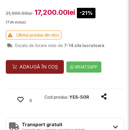
17,200.00lei
-21%
21,900.00lei
(TVA inclus)
Ultimul produs din stoc
Durata de livrare este de
7-14 zile lucratoare
ADAUGĂ ÎN COȘ
WHATSAPP
Distribuie p
YES-50R
Cod produs:
0
Transport gratuit
Comandă
azi
și pregătim comanda ta de
luni