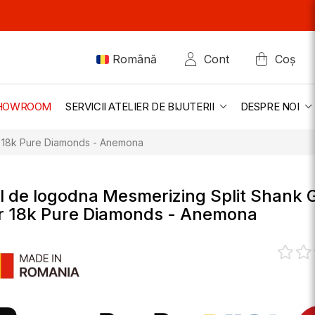
Română
Cont
Coș
 SHOWROOM
SERVICII ATELIER DE BIJUTERII
DESPRE NOI
r 18k Pure Diamonds - Anemona
l de logodna Mesmerizing Split Shank 
r 18k Pure Diamonds - Anemona