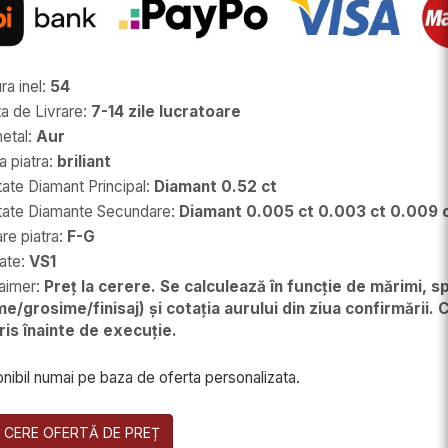
a inel
:
54
a de Livrare
:
7-14 zile lucratoare
etal
:
Aur
 piatra
:
briliant
ate Diamant Principal
:
Diamant 0.52 ct
tate Diamante Secundare
:
Diamant 0.005 ct 0.003 ct 0.009 
re piatra
:
F-G
tate
:
VS1
aimer
:
Preț la cerere. Se calculează în funcție de mărimi, sp
ime/grosime/finisaj) și cotația aurului din ziua confirmării.
cris înainte de execuție.
nibil numai pe baza de oferta personalizata.
CERE OFERTĂ DE PREȚ