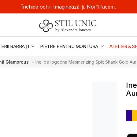
Închide ochii. Imaginează-ți. Noi îl facem.
TERII BĂRBAȚI
PIETRE PENTRU MONTURĂ
ATELIER &
dnă Glamorous
Inel de logodna Mesmerizing Split Shank Gold Au
Ine
Au