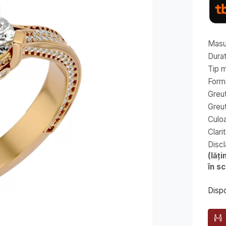
Masur
Durat
Tip m
Forma
Greut
Greu
Culoa
Clari
Discl
(lăț
în s
Dispo