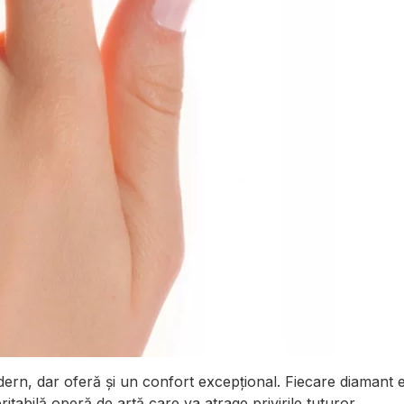
n, dar oferă și un confort excepțional. Fiecare diamant est
ritabilă operă de artă care va atrage privirile tuturor.