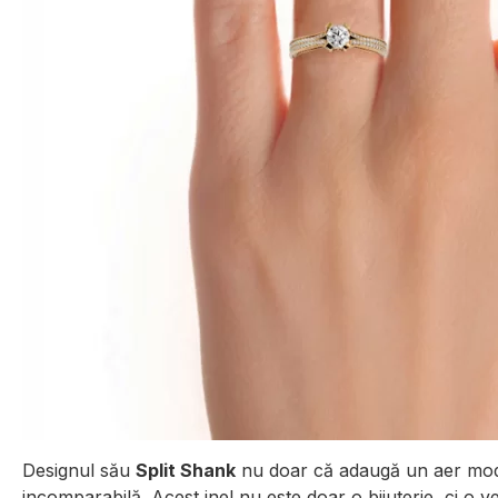
Designul său
Split Shank
nu doar că adaugă un aer moder
incomparabilă. Acest inel nu este doar o bijuterie, ci o ve