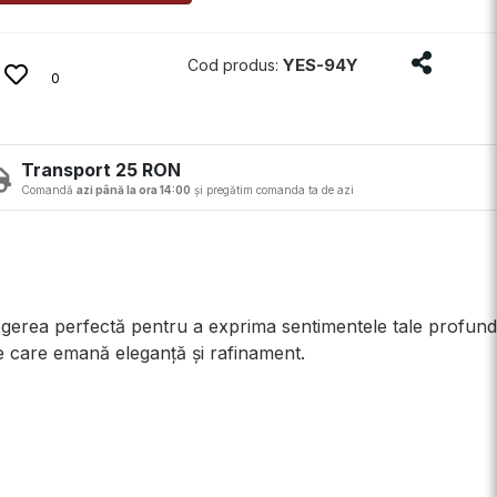
Distribui
YES-94Y
Cod produs:
0
Transport 25 RON
Comandă
azi până la ora 14:00
și pregătim comanda ta de azi
egerea perfectă pentru a exprima sentimentele tale profund
re care emană eleganță și rafinament.