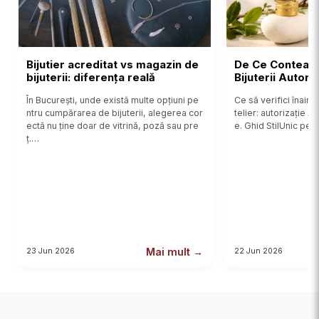
Bijutier acreditat vs magazin de
De Ce Contează
bijuterii: diferența reală
Bijuterii Autor
În București, unde există multe opțiuni pe
Ce să verifici înainte
ntru cumpărarea de bijuterii, alegerea cor
telier: autorizație 
ectă nu ține doar de vitrină, poză sau pre
e. Ghid StilUnic pent
ț.…
Mai mult →
23 Jun 2026
22 Jun 2026