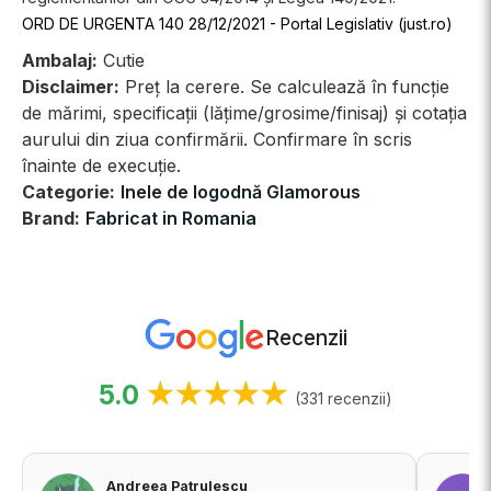
ORD DE URGENTA 140 28/12/2021 - Portal Legislativ (just.ro)
Ambalaj:
Cutie
Disclaimer:
Preț la cerere. Se calculează în funcție
de mărimi, specificații (lățime/grosime/finisaj) și cotația
aurului din ziua confirmării. Confirmare în scris
înainte de execuție.
Categorie:
Inele de logodnă Glamorous
Brand:
Fabricat in Romania
Recenzii
5.0
★★★★★
(331 recenzii)
Andreea Patrulescu