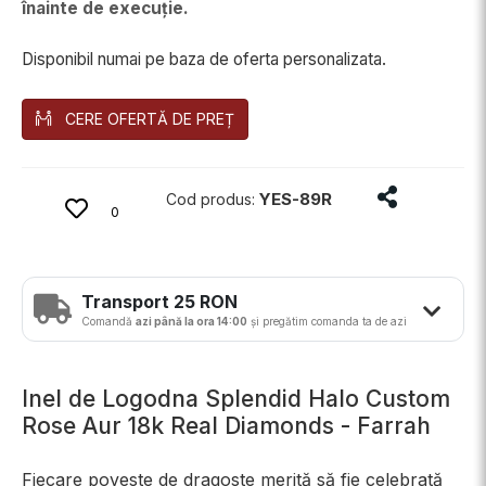
înainte de execuție.
Disponibil numai pe baza de oferta personalizata.
CERE OFERTĂ DE PREȚ
Distribuie p
YES-89R
Cod produs:
0
Transport 25 RON
Comandă
azi până la ora 14:00
și pregătim comanda ta de azi
Inel de Logodna Splendid Halo Custom
Rose Aur 18k Real Diamonds - Farrah
Fiecare poveste de dragoste merită să fie celebrată