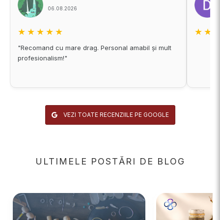
06.08.2026
★★★★★
★★
"Recomand cu mare drag. Personal amabil și mult
profesionalism!"
VEZI TOATE RECENZIILE PE GOOGLE
ULTIMELE POSTĂRI DE BLOG