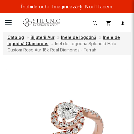
Închide ochii. Imaginează-ți. Noi îl facem.
Toggle
navigation
Catalog
Bijuterii Aur
Inele de logodnă
Inele de
logodnă Glamorous
Inel de Logodna Splendid Halo
Custom Rose Aur 18k Real Diamonds - Farrah