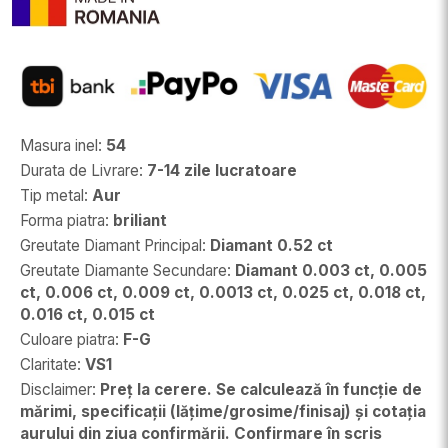
Masura inel
:
54
Durata de Livrare
:
7-14 zile lucratoare
Tip metal
:
Aur
Forma piatra
:
briliant
Greutate Diamant Principal
:
Diamant 0.52 ct
Greutate Diamante Secundare
:
Diamant 0.003 ct, 0.005
ct, 0.006 ct, 0.009 ct, 0.0013 ct, 0.025 ct, 0.018 ct,
0.016 ct, 0.015 ct
Culoare piatra
:
F-G
Claritate
:
VS1
Disclaimer
:
Preț la cerere. Se calculează în funcție de
mărimi, specificații (lățime/grosime/finisaj) și cotația
aurului din ziua confirmării. Confirmare în scris