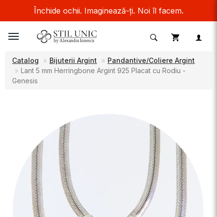
Închide ochii. Imaginează-ți. Noi îl facem.
Toggle
navigation
Catalog
Bijuterii Argint
Pandantive/Coliere Argint
Lant 5 mm Herringbone Argint 925 Placat cu Rodiu -
Genesis