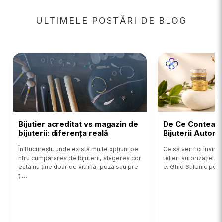
ULTIMELE POSTĂRI DE BLOG
Bijutier acreditat vs magazin de
De Ce Contează
bijuterii: diferența reală
Bijuterii Autor
În București, unde există multe opțiuni pe
Ce să verifici înainte
ntru cumpărarea de bijuterii, alegerea cor
telier: autorizație 
ectă nu ține doar de vitrină, poză sau pre
e. Ghid StilUnic pent
ț.…