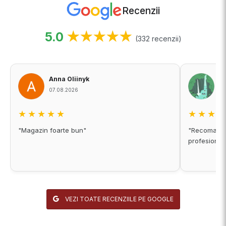
Recenzii
5.0
★★★★★
(332 recenzii)
Anna Oliinyk
A
07.08.2026
06
★★★★★
★★★
"Magazin foarte bun"
"Recomand c
profesional
VEZI TOATE RECENZIILE PE GOOGLE