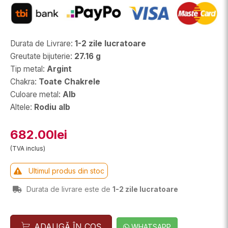
Durata de Livrare
:
1-2 zile lucratoare
Greutate bijuterie
:
27.16 g
Tip metal
:
Argint
Chakra
:
Toate Chakrele
Culoare metal
:
Alb
Altele
:
Rodiu alb
682.00lei
(TVA inclus)
Ultimul produs din stoc
Durata de livrare este de
1-2 zile lucratoare
ADAUGĂ ÎN COȘ
WHATSAPP