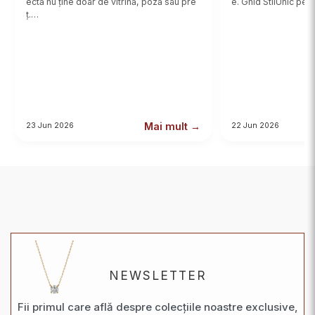
ectă nu ține doar de vitrină, poză sau pre
e. Ghid StilUnic pent
ț.…
Mai mult →
23 Jun 2026
22 Jun 2026
NEWSLETTER
Fii primul care află despre colecțiile noastre exclusive,