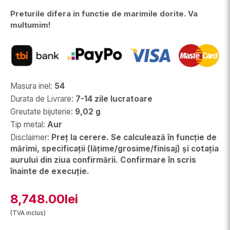
Preturile difera in functie de marimile dorite. Va
multumim!
Masura inel
:
54
Durata de Livrare
:
7-14 zile lucratoare
Greutate bijuterie
:
9,02 g
Tip metal
:
Aur
Disclaimer
:
Preț la cerere. Se calculează în funcție de
mărimi, specificații (lățime/grosime/finisaj) și cotația
aurului din ziua confirmării. Confirmare în scris
înainte de execuție.
8,748.00lei
(TVA inclus)