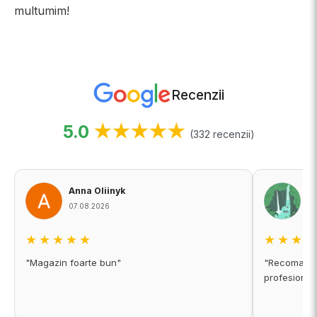
multumim!
Recenzii
5.0
★★★★★
(332 recenzii)
Anna Oliinyk
A
07.08.2026
06
★★★★★
★★★
"Magazin foarte bun"
"Recomand c
profesional