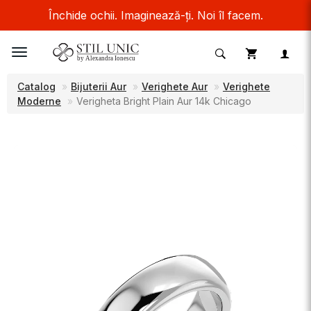
Închide ochii. Imaginează-ți. Noi îl facem.
Toggle
navigation
Catalog
Bijuterii Aur
Verighete Aur
Verighete
Moderne
Verigheta Bright Plain Aur 14k Chicago