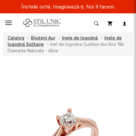
Închide ochii. Imaginează-ți. Noi îl facem.
Toggle
navigation
Catalog
Bijuterii Aur
Inele de logodnă
Inele de
logodnă Solitaire
Inel de logodna Cushion Aur Roz 18k
Diamante Naturale - Alice