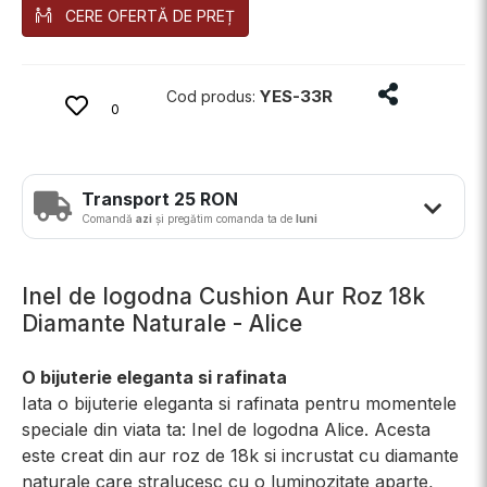
CERE OFERTĂ DE PREȚ
Distribuie p
YES-33R
Cod produs:
0
Transport 25 RON
Comandă
azi
și pregătim comanda ta de
luni
Inel de logodna Cushion Aur Roz 18k
Diamante Naturale - Alice
O bijuterie eleganta si rafinata
Iata o bijuterie eleganta si rafinata pentru momentele
speciale din viata ta: Inel de logodna Alice. Acesta
este creat din aur roz de 18k si incrustat cu diamante
naturale care stralucesc cu o luminozitate aparte,