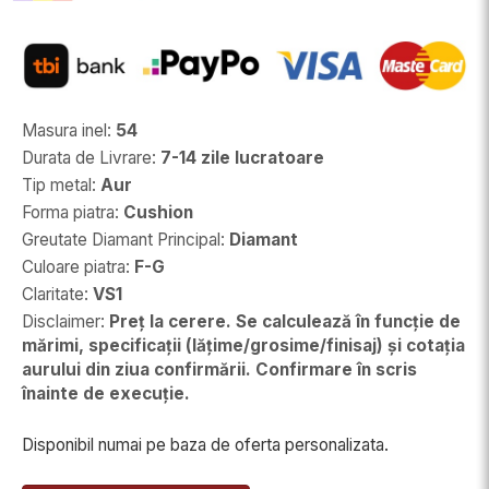
Masura inel
:
54
Durata de Livrare
:
7-14 zile lucratoare
Tip metal
:
Aur
Forma piatra
:
Cushion
Greutate Diamant Principal
:
Diamant
Culoare piatra
:
F-G
Claritate
:
VS1
Disclaimer
:
Preț la cerere. Se calculează în funcție de
mărimi, specificații (lățime/grosime/finisaj) și cotația
aurului din ziua confirmării. Confirmare în scris
înainte de execuție.
Disponibil numai pe baza de oferta personalizata.