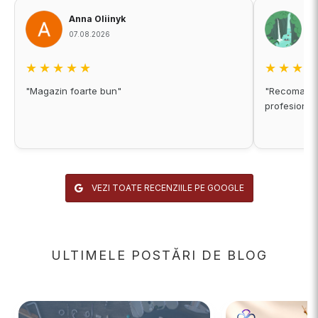
Anna Oliinyk
A
07.08.2026
06
★★★★★
★★★
"Magazin foarte bun"
"Recomand c
profesional
VEZI TOATE RECENZIILE PE GOOGLE
ULTIMELE POSTĂRI DE BLOG