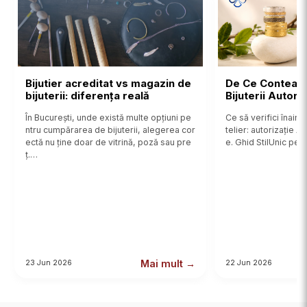
Bijutier acreditat vs magazin de
De Ce Contează
bijuterii: diferența reală
Bijuterii Autor
În București, unde există multe opțiuni pe
Ce să verifici înainte
ntru cumpărarea de bijuterii, alegerea cor
telier: autorizație 
ectă nu ține doar de vitrină, poză sau pre
e. Ghid StilUnic pent
ț.…
Mai mult →
23 Jun 2026
22 Jun 2026